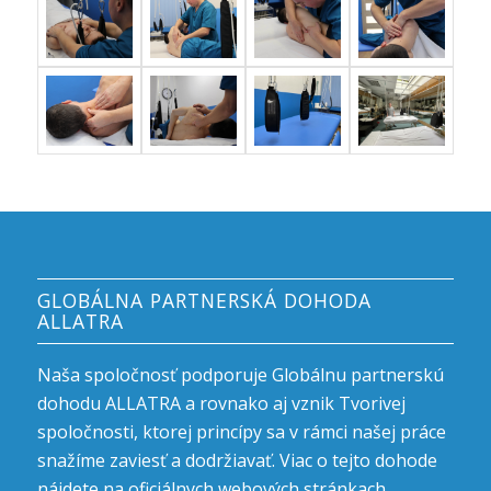
GLOBÁLNA PARTNERSKÁ DOHODA
ALLATRA
Naša spoločnosť podporuje Globálnu partnerskú
dohodu ALLATRA a rovnako aj vznik Tvorivej
spoločnosti, ktorej princípy sa v rámci našej práce
snažíme zaviesť a dodržiavať. Viac o tejto dohode
nájdete na oficiálnych
webových stránkach