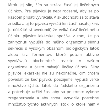
látok jej slín, čím sa stráca časť jej liečebných
účinkov. Pre pijavicu je neprirodzené, aby sa po
každom prisatí vyvracala. V skutočnosti sa to stáva
zriedka a aj to pijavica vyvráti len časť nasatej krvi.
Je dôležité si uvedomiť, že veľká časť liečebného
účinku pijavice lekárskej spočíva v tom, že po
zahryznutí vypúšťa do nášho organizmu slinnú
sekréciu s vysokým obsahom biologických látok
alebo tzv. fermentov, ktoré potom aktívne
vyvolávajú biochemické reakcie v našom
organizme a často mávajú liečivý účinok. Sliny
pijavice lekárskej nie sú nekonečné, čím chcem
povedať, že keď pijavicu použijeme, vypustí veľké
množstvo týchto látok do ľudského organizmu
a potrebuje určitý čas, aby sa po tomto výkone
zregenerovala a aby znovu vytvorila potrebné
množstvo týchto aktívnych látok, o ktoré nám v