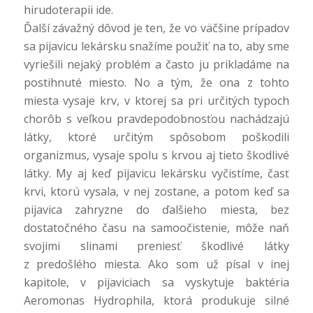
hirudoterapii ide.
Ďalší závažný dôvod je ten, že vo väčšine prípadov
sa pijavicu lekársku snažíme použiť na to, aby sme
vyriešili nejaký problém a často ju prikladáme na
postihnuté miesto. No a tým, že ona z tohto
miesta vysaje krv, v ktorej sa pri určitých typoch
chorôb s veľkou pravdepodobnosťou nachádzajú
látky, ktoré určitým spôsobom poškodili
organizmus, vysaje spolu s krvou aj tieto škodlivé
látky. My aj keď pijavicu lekársku vyčistíme, časť
krvi, ktorú vysala, v nej zostane, a potom keď sa
pijavica zahryzne do ďalšieho miesta, bez
dostatočného času na samoočistenie, môže naň
svojimi slinami preniesť škodlivé látky
z predošlého miesta. Ako som už písal v inej
kapitole, v pijaviciach sa vyskytuje baktéria
Aeromonas Hydrophila, ktorá produkuje silné