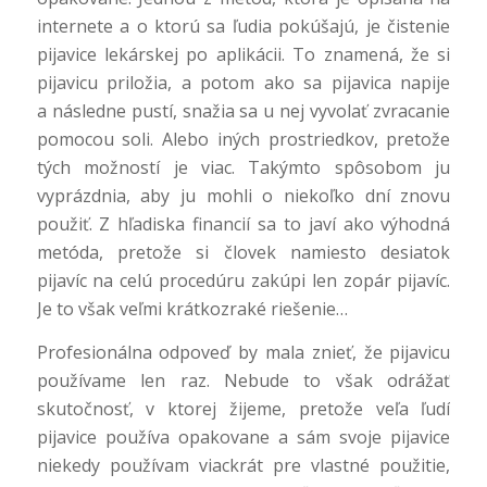
internete a o ktorú sa ľudia pokúšajú, je čistenie
pijavice lekárskej po aplikácii. To znamená, že si
pijavicu priložia, a potom ako sa pijavica napije
a následne pustí, snažia sa u nej vyvolať zvracanie
pomocou soli. Alebo iných prostriedkov, pretože
tých možností je viac. Takýmto spôsobom ju
vyprázdnia, aby ju mohli o niekoľko dní znovu
použiť. Z hľadiska financií sa to javí ako výhodná
metóda, pretože si človek namiesto desiatok
pijavíc na celú procedúru zakúpi len zopár pijavíc.
Je to však veľmi krátkozraké riešenie…
Profesionálna odpoveď by mala znieť, že pijavicu
používame len raz. Nebude to však odrážať
skutočnosť, v ktorej žijeme, pretože veľa ľudí
pijavice používa opakovane a sám svoje pijavice
niekedy používam viackrát pre vlastné použitie,