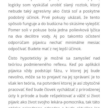
logicky som vyskúšal urobiť slaný roztok, ktorý
nebude taký agresívny ako čistá soľ a poskytne
podobný účinok. Prvé pokusy ukázali, že tento
spôsob funguje a do budúcna ho skúsime vylepšiť.
Pomer soli v pokuse bola jedna polievková lyžica
na dva decilitre vody. Aj po takomto očistení
odporúčam pijavicu nechať minimálne mesiac
odpočívať. Budete mať z nej lepší účinok.
Čisto hypoteticky je možné sa zamyslieť nad
teóriou podmieneného reflexu. Keď po aplikácii
pijavica vždy podstúpi fázu, v ktorej jej bude
nevoľno, môže sa to prejaviť na jej správaní. Je to
však len teória, na potvrdení ktorej je asi zbytočné
pracovať. Keď bude človek vychádzať z prirodzenej
úcty k prírode a bude rešpektovať a vážiť si život
pijavíc ako život svojho lekára-pomocníka, tak táto