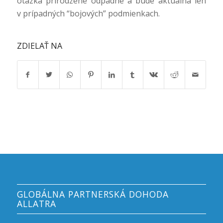
otázka prirodzene odpadne a bude aktuálna len
v prípadných “bojových” podmienkach.
ZDIELAŤ NA
GLOBÁLNA PARTNERSKÁ DOHODA
ALLATRA