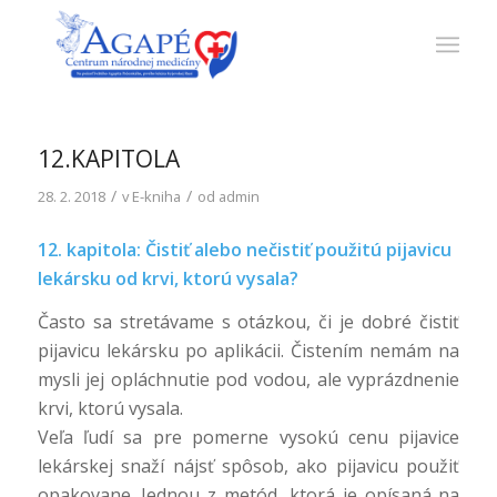
12.KAPITOLA
/
/
28. 2. 2018
v
E-kniha
od
admin
12. kapitola: Čistiť alebo nečistiť použitú pijavicu
lekársku od krvi, ktorú vysala?
Často sa stretávame s otázkou, či je dobré čistiť
pijavicu lekársku po aplikácii. Čistením nemám na
mysli jej opláchnutie pod vodou, ale vyprázdnenie
krvi, ktorú vysala.
Veľa ľudí sa pre pomerne vysokú cenu pijavice
lekárskej snaží nájsť spôsob, ako pijavicu použiť
opakovane. Jednou z metód, ktorá je opísaná na