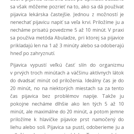
sa však môžeme pozrieť na to, ako sa dá používať
pijavica lekárska častejšie. Jednou z možností je
nenechať pijavicu napiť sa veľa krvi. Priložíme ju a
necháme prisatú povedzme 5 až 10 minút. V praxi
sa používa metóda Abuladze, pri ktorej sa pijavice
prikladajú len na 1 až 3 minúty alebo sa odoberajú
hneď po zahryznutí.
Pijavica vypustí veľkú časť slín do organizmu
v prvých troch minútach a väčšinu aktívnych látok
do dvadsať minút od priloženia. Ideálny čas je do
20 minút, no na niektorých miestach sa za tento
čas pijavica bez problémov napije. Takže ju
pokojne necháme dlhšie ako len tých 5 až 10
minút, ale maximálne do 20 minút, a potom jemne
priložíme k hlavičke pijavice prst namočený do
liehu alebo soli. Pijavica sa pustí, odoberieme ju a