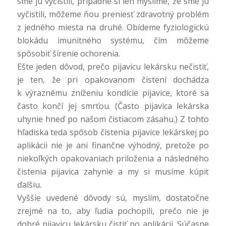
sme ju vyčistili, prípadne si len myslíme, že sme ju
vyčistili, môžeme ňou preniesť zdravotný problém
z jedného miesta na druhé. Obídeme fyziologickú
blokádu imunitného systému, čím môžeme
spôsobiť šírenie ochorenia.
Ešte jeden dôvod, prečo pijavicu lekársku nečistiť,
je ten, že pri opakovanom čistení dochádza
k výraznému zníženiu kondície pijavice, ktoré sa
často končí jej smrťou. (Často pijavica lekárska
uhynie hneď po našom čistiacom zásahu.) Z tohto
hľadiska teda spôsob čistenia pijavice lekárskej po
aplikácii nie je ani finančne výhodný, pretože po
niekoľkých opakovaniach priloženia a následného
čistenia pijavica zahynie a my si musíme kúpiť
ďalšiu.
Vyššie uvedené dôvody sú, myslím, dostatočne
zrejmé na to, aby ľudia pochopili, prečo nie je
dobré pijavicu lekársku čistiť po aplikácii. Súčasne