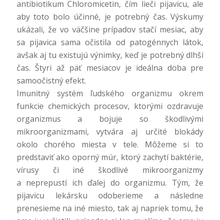
antibiotikum Chloromicetin, čím lieči pijavicu, ale
aby toto bolo účinné, je potrebný čas. Výskumy
ukázali, že vo väčšine prípadov stačí mesiac, aby
sa pijavica sama očistila od patogénnych látok,
avšak aj tu existujú výnimky, keď je potrebný dlhší
čas. Štyri až päť mesiacov je ideálna doba pre
samoočistný efekt.
Imunitný systém ľudského organizmu okrem
funkcie chemických procesov, ktorými ozdravuje
organizmus a bojuje so škodlivými
mikroorganizmami, vytvára aj určité blokády
okolo chorého miesta v tele. Môžeme si to
predstaviť ako oporný múr, ktorý zachytí baktérie,
vírusy či iné škodlivé mikroorganizmy
a neprepustí ich ďalej do organizmu. Tým, že
pijavicu lekársku odoberieme a následne
prenesieme na iné miesto, tak aj napriek tomu, že