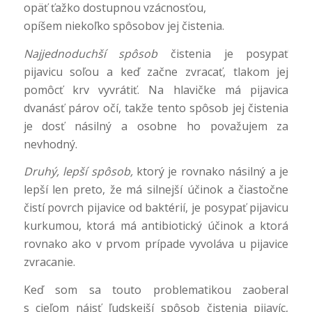
opäť ťažko dostupnou vzácnosťou,
opíšem niekoľko spôsobov jej čistenia.
Najjednoduchší spôsob
čistenia je posypať
pijavicu soľou a keď začne zvracať, tlakom jej
pomôcť krv vyvrátiť. Na hlavičke má pijavica
dvanásť párov očí, takže tento spôsob jej čistenia
je dosť násilný a osobne ho považujem za
nevhodný.
Druhý, lepší spôsob,
ktorý je rovnako násilný a je
lepší len preto, že má silnejší účinok a čiastočne
čistí povrch pijavice od baktérií, je posypať pijavicu
kurkumou, ktorá má antibiotický účinok a ktorá
rovnako ako v prvom prípade vyvoláva u pijavice
zvracanie.
Keď som sa touto problematikou zaoberal
s cieľom nájsť ľudskejší spôsob čistenia pijavíc,