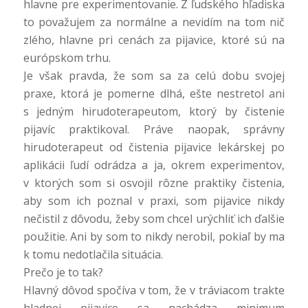
hlavne pre experimentovanie. Z ľudského hľadiska
to považujem za normálne a nevidím na tom nič
zlého, hlavne pri cenách za pijavice, ktoré sú na
európskom trhu.
Je však pravda, že som sa za celú dobu svojej
praxe, ktorá je pomerne dlhá, ešte nestretol ani
s jedným hirudoterapeutom, ktorý by čistenie
pijavíc praktikoval. Práve naopak, správny
hirudoterapeut od čistenia pijavice lekárskej po
aplikácii ľudí odrádza a ja, okrem experimentov,
v ktorých som si osvojil rôzne praktiky čistenia,
aby som ich poznal v praxi, som pijavice nikdy
nečistil z dôvodu, žeby som chcel urýchliť ich ďalšie
použitie. Ani by som to nikdy nerobil, pokiaľ by ma
k tomu nedotlačila situácia.
Prečo je to tak?
Hlavný dôvod spočíva v tom, že v tráviacom trakte
hladnej pijavice sa nachádza minimum