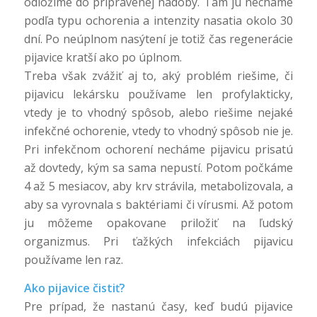
odložíme do pripravenej nádoby. Tam ju necháme
podľa typu ochorenia a intenzity nasatia okolo 30
dní. Po neúplnom nasýtení je totiž čas regenerácie
pijavice kratší ako po úplnom.
Treba však zvážiť aj to, aký problém riešime, či
pijavicu lekársku používame len profylakticky,
vtedy je to vhodný spôsob, alebo riešime nejaké
infekčné ochorenie, vtedy to vhodný spôsob nie je.
Pri infekčnom ochorení necháme pijavicu prisatú
až dovtedy, kým sa sama nepustí. Potom počkáme
4 až 5 mesiacov, aby krv strávila, metabolizovala, a
aby sa vyrovnala s baktériami či vírusmi. Až potom
ju môžeme opakovane priložiť na ľudský
organizmus. Pri ťažkých infekciách pijavicu
používame len raz.
Ako pijavice čistiť?
Pre prípad, že nastanú časy, keď budú pijavice