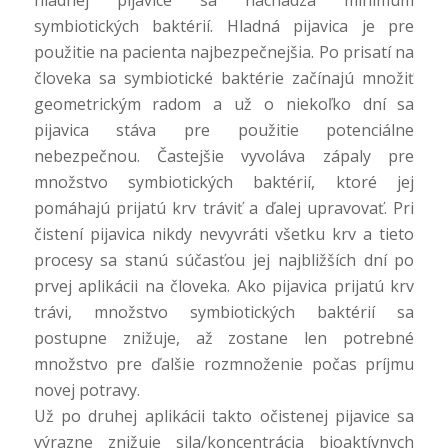
symbiotických baktérií. Hladná pijavica je pre
použitie na pacienta najbezpečnejšia. Po prisatí na
človeka sa symbiotické baktérie začínajú množiť
geometrickým radom a už o niekoľko dní sa
pijavica stáva pre použitie potenciálne
nebezpečnou. Častejšie vyvoláva zápaly pre
množstvo symbiotických baktérií, ktoré jej
pomáhajú prijatú krv tráviť a ďalej upravovať. Pri
čistení pijavica nikdy nevyvráti všetku krv a tieto
procesy sa stanú súčasťou jej najbližších dní po
prvej aplikácii na človeka. Ako pijavica prijatú krv
trávi, množstvo symbiotických baktérií sa
postupne znižuje, až zostane len potrebné
množstvo pre ďalšie rozmnoženie počas príjmu
novej potravy.
Už po druhej aplikácii takto očistenej pijavice sa
výrazne znižuje sila/koncentrácia bioaktívnych