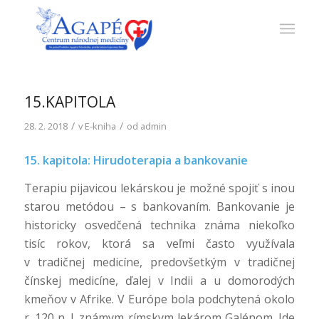
15.KAPITOLA
/
/
28. 2. 2018
v
E-kniha
od
admin
15. kapitola: Hirudoterapia a bankovanie
Terapiu pijavicou lekárskou je možné spojiť s inou
starou metódou – s bankovaním. Bankovanie je
historicky osvedčená technika známa niekoľko
tisíc rokov, ktorá sa veľmi často využívala
v tradičnej medicíne, predovšetkým v tradičnej
čínskej medicíne, ďalej v Indii a u domorodých
kmeňov v Afrike. V Európe bola podchytená okolo
r. 120 n. l. známym rímskym lekárom Galénom. Ide