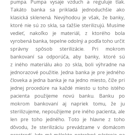
pumpa. Pumpa vysaje vzduch a reguluje tlak.
Takáto banka sa prikladá jednoduchšie ako
klasická sklenená. Nevýhodou je však, že banky,
ktoré nie sú zo skla, sa ťažšie sterilizujú. Musíme
vedieť, nakoľko je materiál, z ktorého bola
vyrobená banka, tepelne odolný a podľa toho určiť
správny spôsob sterilizácie. Pri mokrom
bankovaní sa odporúča, aby banky, ktoré sú
z iného materiálu ako zo skla, boli výhradne na
jednorazové použitie. Jedna banka je pre jedného
človeka a jedna banka je na jedno miesto, čiže pri
jednej procedúre na každé miesto u toho istého
pacienta použijeme novú banku. Banku po
mokrom bankovaní aj napriek tomu, že ju
sterilizujeme, nepoužijeme pre iného pacienta, ale
len pre toho jedného. Toto je hlavne z toho
dôvodu, že sterilizáciu prevádzame v domácom
prostredí, kde má málokto potrebné nástroje na