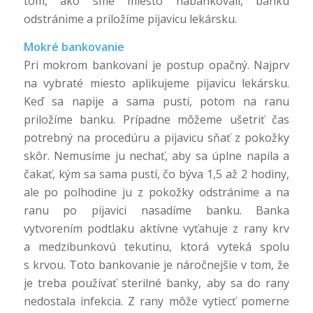
tom, ako sme miesto nabankovali, banku
odstránime a priložíme pijavicu lekársku.
Mokré bankovanie
Pri mokrom bankovaní je postup opačný. Najprv
na vybraté miesto aplikujeme pijavicu lekársku.
Keď sa napije a sama pustí, potom na ranu
priložíme banku. Prípadne môžeme ušetriť čas
potrebný na procedúru a pijavicu sňať z pokožky
skôr. Nemusíme ju nechať, aby sa úplne napila a
čakať, kým sa sama pustí, čo býva 1,5 až 2 hodiny,
ale po polhodine ju z pokožky odstránime a na
ranu po pijavici nasadíme banku. Banka
vytvorením podtlaku aktívne vyťahuje z rany krv
a medzibunkovú tekutinu, ktorá vyteká spolu
s krvou. Toto bankovanie je náročnejšie v tom, že
je treba používať sterilné banky, aby sa do rany
nedostala infekcia. Z rany môže vytiecť pomerne