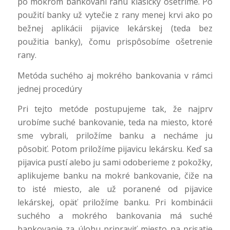
po mokrom bankovaní ranu klasicky ošetríme. Po
použití banky už vytečie z rany menej krvi ako po
bežnej aplikácii pijavice lekárskej (teda bez
použitia banky), čomu prispôsobíme ošetrenie
rany.
Metóda suchého aj mokrého bankovania v rámci
jednej procedúry
Pri tejto metóde postupujeme tak, že najprv
urobíme suché bankovanie, teda na miesto, ktoré
sme vybrali, priložíme banku a necháme ju
pôsobiť. Potom priložíme pijavicu lekársku. Keď sa
pijavica pustí alebo ju sami odoberieme z pokožky,
aplikujeme banku na mokré bankovanie, čiže na
to isté miesto, ale už poranené od pijavice
lekárskej, opäť priložíme banku. Pri kombinácii
suchého a mokrého bankovania má suché
bankovanie za úlohu pripraviť miesto na prisatie