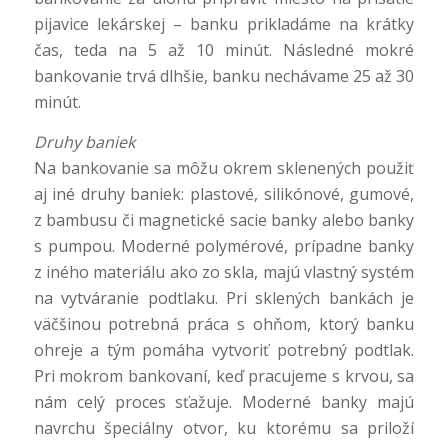
pijavice lekárskej – banku prikladáme na krátky
čas, teda na 5 až 10 minút. Následné mokré
bankovanie trvá dlhšie, banku nechávame 25 až 30
minút.
Druhy baniek
Na bankovanie sa môžu okrem sklenených použiť
aj iné druhy baniek: plastové, silikónové, gumové,
z bambusu či magnetické sacie banky alebo banky
s pumpou. Moderné polymérové, prípadne banky
z iného materiálu ako zo skla, majú vlastný systém
na vytváranie podtlaku. Pri sklených bankách je
väčšinou potrebná práca s ohňom, ktorý banku
ohreje a tým pomáha vytvoriť potrebný podtlak.
Pri mokrom bankovaní, keď pracujeme s krvou, sa
nám celý proces sťažuje. Moderné banky majú
navrchu špeciálny otvor, ku ktorému sa priloží