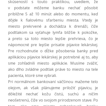
skúseností s touto praktikou, uvediem, že
v podstate môžeme banku nechať pôsobiť
približne 5 až 10 minút alebo do momentu, keď
dôjde k fialovému sfarbeniu miesta. Vtedy je
miesto prekrvené a dochádza k drenáži, čiže
podtlakom sa vyťahuje lymfa bližšie k pokožke,
a preto sa toto miesto lepšie prehrieva, čo je
nápomocné pre lepšie prisatie pijavice lekárskej.
Pre rozhodnutie o dĺžke pôsobenia banky pred
aplikáciou pijavice lekárskej je potrebné aj to, aby
sme zohľadnili miesto aplikácie. Musíme zvážiť,
ako dlho zvládne podtlak práve to miesto na tele
pacienta, ktoré sme vybrali.
Pri normálnom bankovaní väčšinou mažeme telo
olejom, ak však plánujeme priložiť pijavicu, je
dôležité nechať kožu čistú, suchú a ničím
neošetrenú, čiže vo svojom prirodzenom stave. Po