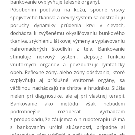
bankovanie ovplyvňuje telesné orgány).
Pôsobením podtlaku na kožu, spodné vrstvy
spojivového tkaniva a cievny systém sa odstraňujú
poruchy dynamiky prúdenia krvi v cievach,
dochádza k zvýšenému okysličovaniu bunkového
tkaniva, zrýchleniu látkovej výmeny a vyplavovaniu
nahromadených škodlivín z tela. Bankovanie
stimuluje nervový systém, zlepšuje funkciu
vnútorných orgánov a povzbudzuje lymfatický
obeh. Reflexné zóny, alebo zóny odsávania, ktoré
ovplyvňujú aj príslušné vnútorné orgány, sa
väčšinou nachádzajú na chrbte a hrudníku. Slúžia
nielen pri diagnostike, ale aj pri vlastnej terapii.
Bankovanie ako metódu však nebudem
podrobnejšie rozoberať. Vychádzam
z predpokladu, že záujemca o hirudoterapiu už má
s bankovaním určité skúsenosti, prípadne si
informácie sám vyhľadá a naštuduje, pretože ich