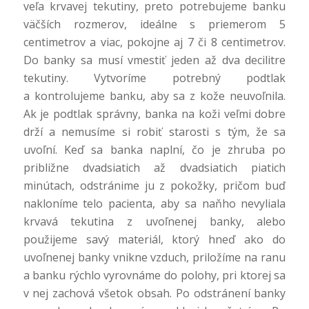
veľa krvavej tekutiny, preto potrebujeme banku
väčších rozmerov, ideálne s priemerom 5
centimetrov a viac, pokojne aj 7 či 8 centimetrov.
Do banky sa musí vmestiť jeden až dva decilitre
tekutiny. Vytvoríme potrebný podtlak
a kontrolujeme banku, aby sa z kože neuvoľnila.
Ak je podtlak správny, banka na koži veľmi dobre
drží a nemusíme si robiť starosti s tým, že sa
uvoľní. Keď sa banka naplní, čo je zhruba po
približne dvadsiatich až dvadsiatich piatich
minútach, odstránime ju z pokožky, pričom buď
nakloníme telo pacienta, aby sa naňho nevyliala
krvavá tekutina z uvoľnenej banky, alebo
použijeme savý materiál, ktorý hneď ako do
uvoľnenej banky vnikne vzduch, priložíme na ranu
a banku rýchlo vyrovnáme do polohy, pri ktorej sa
v nej zachová všetok obsah. Po odstránení banky