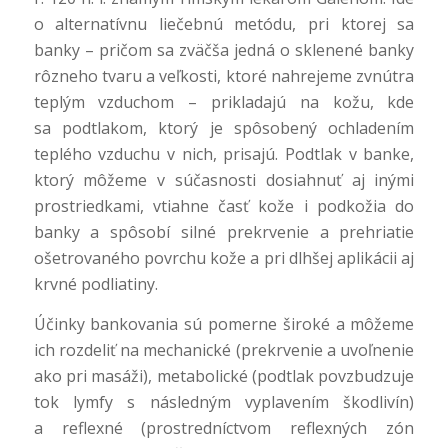
o alternatívnu liečebnú metódu, pri ktorej sa
banky – pričom sa zväčša jedná o sklenené banky
rôzneho tvaru a veľkosti, ktoré nahrejeme zvnútra
teplým vzduchom – prikladajú na kožu, kde
sa podtlakom, ktorý je spôsobený ochladením
teplého vzduchu v nich, prisajú. Podtlak v banke,
ktorý môžeme v súčasnosti dosiahnuť aj inými
prostriedkami, vtiahne časť kože i podkožia do
banky a spôsobí silné prekrvenie a prehriatie
ošetrovaného povrchu kože a pri dlhšej aplikácii aj
krvné podliatiny.
Účinky bankovania sú pomerne široké a môžeme
ich rozdeliť na mechanické (prekrvenie a uvoľnenie
ako pri masáži), metabolické (podtlak povzbudzuje
tok lymfy s následným vyplavením škodlivín)
a reflexné (prostredníctvom reflexných zón