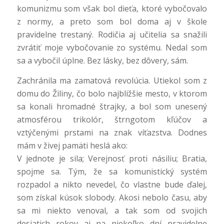
komunizmu som však bol dieťa, ktoré vybočovalo
z normy, a preto som bol doma aj v škole
pravidelne trestaný. Rodičia aj učitelia sa snažili
zvrátiť moje vybočovanie zo systému. Nedal som
sa a vybočil úplne. Bez lásky, bez dôvery, sám.
Zachránila ma zamatová revolúcia. Utiekol som z
domu do Žiliny, čo bolo najbližšie mesto, v ktorom
sa konali hromadné štrajky, a bol som unesený
atmosférou trikolór, štrngotom kľúčov a
vztýčenými prstami na znak víťazstva. Dodnes
mám v živej pamäti heslá ako:
V jednote je sila; Verejnosť proti násiliu; Bratia,
spojme sa. Tým, že sa komunistický systém
rozpadol a nikto nevedel, čo vlastne bude ďalej,
som získal kúsok slobody. Akosi nebolo času, aby
sa mi niekto venoval, a tak som od svojich
desiatich rokov aj na niekoľko dní pravidelne