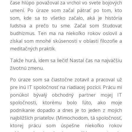
čase hlúpo považoval za vrchol vo svete bojových
umení. Po úraze som začal pátrať po tom, kto
som, kde sa to všetko začalo, aká je história
ľudstva a prečo tu sme. Začal som študovať
budhizmus. Ten ma na niekoľko rokov oslovil a
získal som mnohé skúsenosti v oblasti filozofie a
meditačných praktík.
Takže hurá, idem sa liečiť! Nastal čas na najväčšiu
životnú zmenu.
Po úraze som sa čiastočne zotavil a pracoval už
pre inú IT spoločnosť na riadiacej pozícii. Prácu mi
ponúkol bývalý obchodný partner mojej IT
spoločnosti, ktorému bolo ľúto, ako moje
podnikanie dopadlo a dnes je to jeden z mojich
najbližších priateľov. (Mimochodom, tá spoločnosť,
ktorej prácu som úspešne niekoľko rokov