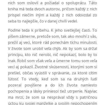
nich som oslovil a požiadal o spoluprácu. Táto
kniha má teda dvoch autorov, pričom každý z nich
prispel niečím iným a každý z nich odovzdal zo
seba to najlepšie, čo v danej chvíli vedel.
Poďme teda k príbehu. K jeho svetlejšej časti. To
píšem zámerne, pretože som, tak ako mnohí z vás,
prežil aj veci, ktoré rád ponechám tichu minulosti.
V živote som urobil veľa chýb. Ak by som sa držal
princípu, kto nič nerobí, nič nepokazí, bolo by to
inak. Robil som však veľa a úmerne tomu som veľa
vecí aj pokazil. Životné skúsenosti, ktorými som si
prešiel, občas vyústili v správanie, za ktoré cítim
ľútosť. To vtedy, keď som sa na druhých ľudí
pozeral povýšene a do ich života namiesto
pochopenia a lásky priniesol tiež utrpenie. Najviac
ma mrzí, že som sa nesprával vždy s patričnou
úctou ku svojej manželke a svojím nepochopením