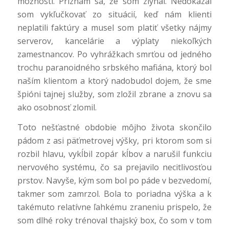
možnosti. Priznám sa, že som zlyhal. Nedokázal
som vykľučkovať zo situácií, keď nám klienti
neplatili faktúry a musel som platiť všetky nájmy
serverov, kancelárie a výplaty niekoľkých
zamestnancov. Po vyhrážkach smrťou od jedného
trochu paranoidného srbského mafiána, ktorý bol
naším klientom a ktorý nadobudol dojem, že sme
špióni tajnej služby, som zložil zbrane a znovu sa
ako osobnosť zlomil.
Toto nešťastné obdobie môjho života skončilo
pádom z asi päťmetrovej výšky, pri ktorom som si
rozbil hlavu, vykĺbil zopár kĺbov a narušil funkciu
nervového systému, čo sa prejavilo necitlivosťou
prstov. Navyše, kým som bol po páde v bezvedomí,
takmer som zamrzol. Bola to poriadna výška a k
takémuto relatívne ľahkému zraneniu prispelo, že
som dlhé roky trénoval thajský box, čo som v tom