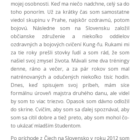
mojej osobnosti. Keď ma niečo nadchne, celý sa do
toho ponorím. Už za krátky čas som samostatne
viedol skupinu v Prahe, najskôr ozdravnú, potom
bojovú. Následne som na Slovensku založil
občianske združenie a niekoľko oddielov
ozdravných a bojových cvičení Kung-fu. Rukami mi
za tie roky prešli stovky ľudí a som rád, že som
našiel svoj zmysel života. Mávali sme dva tréningy
denne, ráno a večer, a za pár rokov som mal
natrénovaných a odučených niekoľko tisíc hodín.
Dnes, keď spisujem svoj príbeh, mám síce
formálnu úroveň majstra druhého danu, ale videl
by som to viac triezvo. Opasok som dávno odložil
do skrine. Cvičím, aby som sa ďalej spoznával, aby
som sa cítil dobre a tiež preto, aby som mohol čo-
to ukázať mladším študentom.
Po príchode z Čiech na Slovensko v roku 2012 som