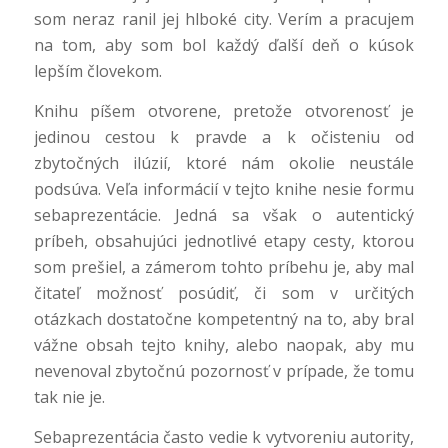
som neraz ranil jej hlboké city. Verím a pracujem
na tom, aby som bol každý ďalší deň o kúsok
lepším človekom.
Knihu píšem otvorene, pretože otvorenosť je
jedinou cestou k pravde a k očisteniu od
zbytočných ilúzií, ktoré nám okolie neustále
podsúva. Veľa informácií v tejto knihe nesie formu
sebaprezentácie. Jedná sa však o autentický
príbeh, obsahujúci jednotlivé etapy cesty, ktorou
som prešiel, a zámerom tohto príbehu je, aby mal
čitateľ možnosť posúdiť, či som v určitých
otázkach dostatočne kompetentný na to, aby bral
vážne obsah tejto knihy, alebo naopak, aby mu
nevenoval zbytočnú pozornosť v prípade, že tomu
tak nie je.
Sebaprezentácia často vedie k vytvoreniu autority,