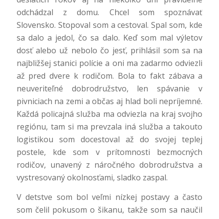
odchádzal z domu. Chcel som spoznávať
Slovensko. Stopoval som a cestoval. Spal som, kde
sa dalo a jedol, čo sa dalo. Keď som mal výletov
dosť alebo už nebolo čo jesť, prihlásil som sa na
najbližšej stanici polície a oni ma zadarmo odviezli
až pred dvere k rodičom. Bola to fakt zábava a
neuveriteľné dobrodružstvo, len spávanie v
pivniciach na zemi a občas aj hlad boli nepríjemné.
Každá policajná služba ma odviezla na kraj svojho
regiónu, tam si ma prevzala iná služba a takouto
logistikou som docestoval až do svojej teplej
postele, kde som v prítomnosti bezmocných
rodičov, unavený z náročného dobrodružstva a
vystresovaný okolnosťami, sladko zaspal.
V detstve som bol veľmi nízkej postavy a často
som čelil pokusom o šikanu, takže som sa naučil