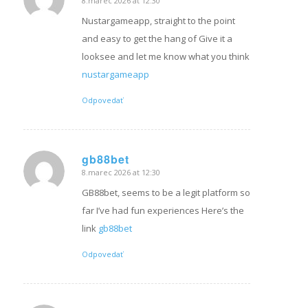
8.marec 2026 at 12:30
hovorí:
Nustargameapp, straight to the point
and easy to get the hang of Give it a
looksee and let me know what you think
nustargameapp
Odpovedať
gb88bet
8.marec 2026 at 12:30
hovorí:
GB88bet, seems to be a legit platform so
far I’ve had fun experiences Here’s the
link
gb88bet
Odpovedať