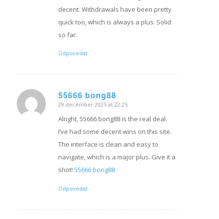
decent. Withdrawals have been pretty
quick too, which is always a plus. Solid
so far.
Odpovedať
55666 bong88
29.december 2025 at 22:25
hovorí:
Alright, 55666 bong88 is the real deal.
I’ve had some decent wins on this site.
The interface is clean and easy to
navigate, which is a major plus. Give it a
shot!
55666 bong88
Odpovedať