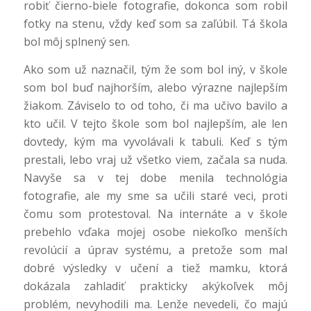
robiť čierno-biele fotografie, dokonca som robil
fotky na stenu, vždy keď som sa zaľúbil. Tá škola
bol môj splnený sen.
Ako som už naznačil, tým že som bol iný, v škole
som bol buď najhorším, alebo výrazne najlepším
žiakom. Záviselo to od toho, či ma učivo bavilo a
kto učil. V tejto škole som bol najlepším, ale len
dovtedy, kým ma vyvolávali k tabuli. Keď s tým
prestali, lebo vraj už všetko viem, začala sa nuda.
Navyše sa v tej dobe menila technológia
fotografie, ale my sme sa učili staré veci, proti
čomu som protestoval. Na internáte a v škole
prebehlo vďaka mojej osobe niekoľko menších
revolúcií a úprav systému, a pretože som mal
dobré výsledky v učení a tiež mamku, ktorá
dokázala zahladiť prakticky akýkoľvek môj
problém, nevyhodili ma. Lenže nevedeli, čo majú