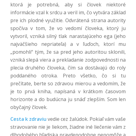
ktorá je potrebná, aby si človek niektoré
informácie vzal k srdcu a veril im, čo vytvára základ
pre ich plodné využitie. Odvrátená strana autority
spočíva v tom, že vo vedomí človeka, ktorý ju
vytvoril, vzniká silný tlak narastajúceho ega (jeho
najväčšieho nepriateľa) a v ľuďoch, ktorí mu
„pomohli“ tým, že sa pred jeho autoritou sklonili,
vzniká slepá viera a prekladanie zodpovednosti na
plecia druhého človeka, čím sa dostávajú do roly
poddaného otroka. Preto všetko, čo si tu
prečítate, berte so zdravou mierou a vedomím, že
je to prvá kniha, napísaná v krátkom časovom
horizonte a do budúcna ju snáď zlepším. Som len
obyčajný človek.
Cesta k zdraviu
vedie cez žalúdok. Pokiaľ vám vaše
stravovanie nie je liekom, žiadne iné liečenie vám z
dlhodobého hľadiska pravdepodobne nepomôže a