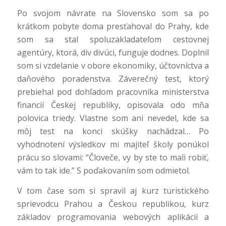
Po svojom návrate na Slovensko som sa po
krátkom pobyte doma presťahoval do Prahy, kde
som sa stal spoluzakladateľom cestovnej
agentúry, ktorá, div divúci, funguje dodnes. Doplnil
som si vzdelanie v obore ekonomiky, účtovníctva a
daňového poradenstva. Záverečný test, ktorý
prebiehal pod dohľadom pracovníka ministerstva
financií Českej republiky, opisovala odo mňa
polovica triedy. Vlastne som ani nevedel, kde sa
môj test na konci skúšky nachádzal… Po
vyhodnotení výsledkov mi majiteľ školy ponúkol
prácu so slovami: “Človeče, vy by ste to mali robiť,
vám to tak ide.” S poďakovaním som odmietol.
V tom čase som si spravil aj kurz turistického
sprievodcu Prahou a Českou republikou, kurz
základov programovania webových aplikácií a