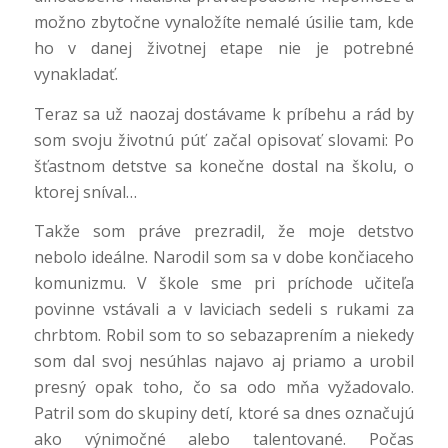
možno zbytočne vynaložíte nemalé úsilie tam, kde
ho v danej životnej etape nie je potrebné
vynakladať.
Teraz sa už naozaj dostávame k príbehu a rád by
som svoju životnú púť začal opisovať slovami: Po
šťastnom detstve sa konečne dostal na školu, o
ktorej sníval…
Takže som práve prezradil, že moje detstvo
nebolo ideálne. Narodil som sa v dobe končiaceho
komunizmu. V škole sme pri príchode učiteľa
povinne vstávali a v laviciach sedeli s rukami za
chrbtom. Robil som to so sebazaprením a niekedy
som dal svoj nesúhlas najavo aj priamo a urobil
presný opak toho, čo sa odo mňa vyžadovalo.
Patril som do skupiny detí, ktoré sa dnes označujú
ako výnimočné alebo talentované. Počas