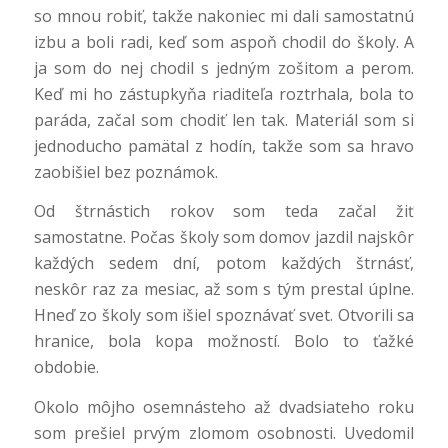
so mnou robiť, takže nakoniec mi dali samostatnú
izbu a boli radi, keď som aspoň chodil do školy. A
ja som do nej chodil s jedným zošitom a perom.
Keď mi ho zástupkyňa riaditeľa roztrhala, bola to
paráda, začal som chodiť len tak. Materiál som si
jednoducho pamätal z hodín, takže som sa hravo
zaobišiel bez poznámok.
Od štrnástich rokov som teda začal žiť
samostatne. Počas školy som domov jazdil najskôr
každých sedem dní, potom každých štrnásť,
neskôr raz za mesiac, až som s tým prestal úplne.
Hneď zo školy som išiel spoznávať svet. Otvorili sa
hranice, bola kopa možností. Bolo to ťažké
obdobie.
Okolo môjho osemnásteho až dvadsiateho roku
som prešiel prvým zlomom osobnosti. Uvedomil