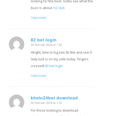
looking for the best. Gotta see what the
buzz is about.
h2 club
Odpovedať
82 bet login
20.február 2026 at 1:53
hovorí:
Alright, time to log into 82 Bet and see if
lady luck is on my side today. Fingers
crossed!
82 bet login
Odpovedať
khelo24bet download
20.február 2026 at 1:53
hovorí:
For those looking to download