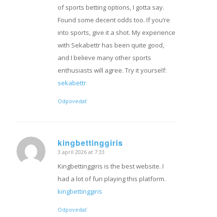
of sports betting options, I gotta say.
Found some decent odds too. If you’re
into sports, give it a shot. My experience
with Sekabettr has been quite good,
and I believe many other sports
enthusiasts will agree. Try it yourself:
sekabettr
Odpovedať
kingbettinggiris
3.apríl 2026 at 7:33
hovorí:
Kingbettinggiris is the best website. I
had a lot of fun playing this platform.
kingbettinggiris
Odpovedať