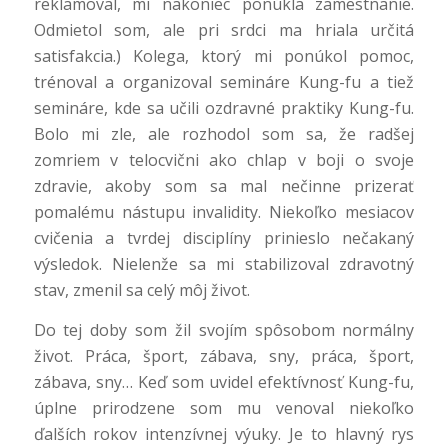
reklamoval, mi nakoniec ponúkla zamestnanie.
Odmietol som, ale pri srdci ma hriala určitá
satisfakcia.) Kolega, ktorý mi ponúkol pomoc,
trénoval a organizoval semináre Kung-fu a tiež
semináre, kde sa učili ozdravné praktiky Kung-fu.
Bolo mi zle, ale rozhodol som sa, že radšej
zomriem v telocvični ako chlap v boji o svoje
zdravie, akoby som sa mal nečinne prizerať
pomalému nástupu invalidity. Niekoľko mesiacov
cvičenia a tvrdej disciplíny prinieslo nečakaný
výsledok. Nielenže sa mi stabilizoval zdravotný
stav, zmenil sa celý môj život.
Do tej doby som žil svojím spôsobom normálny
život. Práca, šport, zábava, sny, práca, šport,
zábava, sny… Keď som uvidel efektívnosť Kung-fu,
úplne prirodzene som mu venoval niekoľko
ďalších rokov intenzívnej výuky. Je to hlavný rys