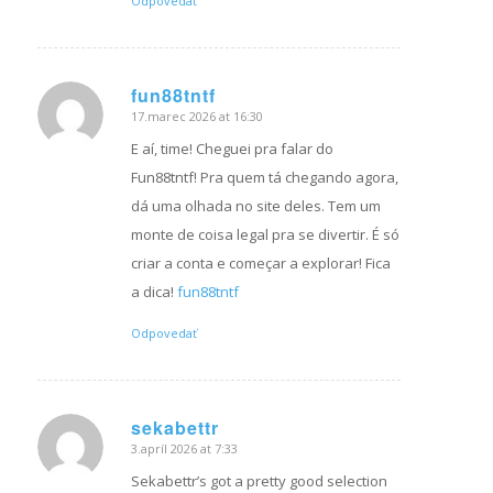
Odpovedať
fun88tntf
17.marec 2026 at 16:30
hovorí:
E aí, time! Cheguei pra falar do
Fun88tntf! Pra quem tá chegando agora,
dá uma olhada no site deles. Tem um
monte de coisa legal pra se divertir. É só
criar a conta e começar a explorar! Fica
a dica!
fun88tntf
Odpovedať
sekabettr
3.apríl 2026 at 7:33
hovorí:
Sekabettr’s got a pretty good selection