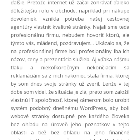
ďalšie. Pretože internet už začal zohrávať ďaleko
dôležitejšiu rolu v obchode, napríklad pri nákupe
dovoleniek, vznikla potreba našej cestovnej
agentúry vlastniť kvalitné stránky. Najali sme teda
profesionálnu firmu, nebudem hovoriť ktorú, ale
týmto vás, mládenci, pozdravujem… Ukázalo sa, že
na profesionálnej firme bol profesionálny iba ich
názov, ceny a prezentácia služieb. Aj vďaka nášmu
tlaku a niekoľkoročným nekončiacim sa
reklamáciám sa z nich nakoniec stala firma, ktorej
by som dnes svoje stránky už zveril. Lenže v tej
dobe som videl, že situácia je zlá, preto som založil
vlastnú IT spoločnosť, ktorej zámerom bolo urobiť
systém podobný dnešnému WordPress, aby boli
webové stránky dostupné pre každého človeka
bez ohľadu na úroveň jeho poznatkov v tejto
oblasti a tiež bez ohľadu na jeho finančné