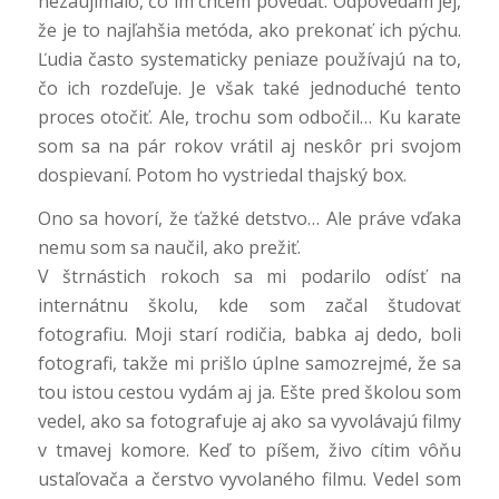
nezaujímalo, čo im chcem povedať. Odpovedám jej,
že je to najľahšia metóda, ako prekonať ich pýchu.
Ľudia často systematicky peniaze používajú na to,
čo ich rozdeľuje. Je však také jednoduché tento
proces otočiť. Ale, trochu som odbočil… Ku karate
som sa na pár rokov vrátil aj neskôr pri svojom
dospievaní. Potom ho vystriedal thajský box.
Ono sa hovorí, že ťažké detstvo… Ale práve vďaka
nemu som sa naučil, ako prežiť.
V štrnástich rokoch sa mi podarilo odísť na
internátnu školu, kde som začal študovať
fotografiu. Moji starí rodičia, babka aj dedo, boli
fotografi, takže mi prišlo úplne samozrejmé, že sa
tou istou cestou vydám aj ja. Ešte pred školou som
vedel, ako sa fotografuje aj ako sa vyvolávajú filmy
v tmavej komore. Keď to píšem, živo cítim vôňu
ustaľovača a čerstvo vyvolaného filmu. Vedel som