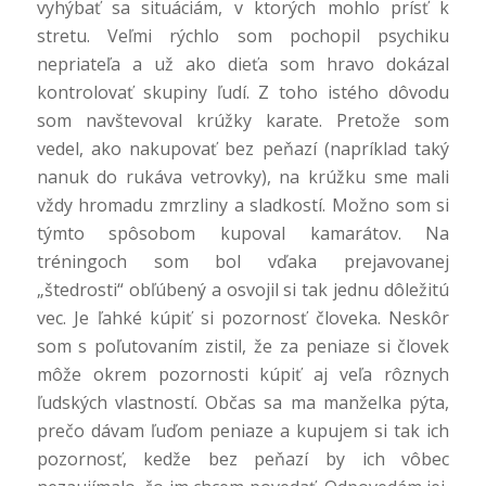
vyhýbať sa situáciám, v ktorých mohlo prísť k
stretu. Veľmi rýchlo som pochopil psychiku
nepriateľa a už ako dieťa som hravo dokázal
kontrolovať skupiny ľudí. Z toho istého dôvodu
som navštevoval krúžky karate. Pretože som
vedel, ako nakupovať bez peňazí (napríklad taký
nanuk do rukáva vetrovky), na krúžku sme mali
vždy hromadu zmrzliny a sladkostí. Možno som si
týmto spôsobom kupoval kamarátov. Na
tréningoch som bol vďaka prejavovanej
„štedrosti“ obľúbený a osvojil si tak jednu dôležitú
vec. Je ľahké kúpiť si pozornosť človeka. Neskôr
som s poľutovaním zistil, že za peniaze si človek
môže okrem pozornosti kúpiť aj veľa rôznych
ľudských vlastností. Občas sa ma manželka pýta,
prečo dávam ľuďom peniaze a kupujem si tak ich
pozornosť, kedže bez peňazí by ich vôbec