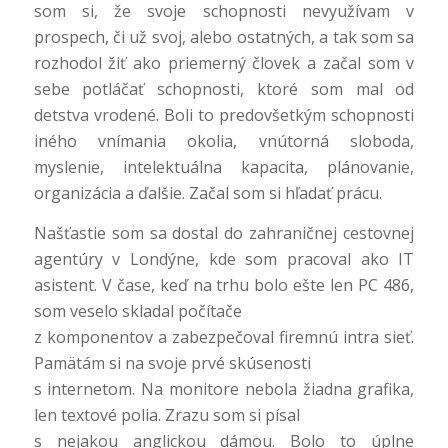
som si, že svoje schopnosti nevyužívam v
prospech, či už svoj, alebo ostatných, a tak som sa
rozhodol žiť ako priemerný človek a začal som v
sebe potláčať schopnosti, ktoré som mal od
detstva vrodené. Boli to predovšetkým schopnosti
iného vnímania okolia, vnútorná sloboda,
myslenie, intelektuálna kapacita, plánovanie,
organizácia a ďalšie. Začal som si hľadať prácu.
Našťastie som sa dostal do zahraničnej cestovnej
agentúry v Londýne, kde som pracoval ako IT
asistent. V čase, keď na trhu bolo ešte len PC 486,
som veselo skladal počítače
z komponentov a zabezpečoval firemnú intra sieť.
Pamätám si na svoje prvé skúsenosti
s internetom. Na monitore nebola žiadna grafika,
len textové polia. Zrazu som si písal
s nejakou anglickou dámou. Bolo to úplne