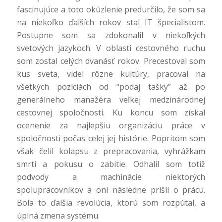
fascinujúce a toto okúzlenie predurčilo, že som sa
na niekoľko ďalších rokov stal IT špecialistom.
Postupne som sa zdokonalil v niekoľkých
svetových jazykoch. V oblasti cestovného ruchu
som zostal celých dvanásť rokov. Precestoval som
kus sveta, videl rôzne kultúry, pracoval na
všetkých pozíciách od “podaj tašky” až po
generálneho manažéra veľkej medzinárodnej
cestovnej spoločnosti. Ku koncu som získal
ocenenie za najlepšiu organizáciu práce v
spoločnosti počas celej jej histórie. Popritom som
však čelil kolapsu z prepracovania, vyhrážkam
smrti a pokusu o zabitie. Odhalil som totiž
podvody a machinácie niektorých
spolupracovníkov a oni následne prišli o prácu.
Bola to ďalšia revolúcia, ktorú som rozpútal, a
úplná zmena systému.