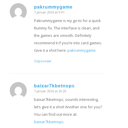
pakrummygame
7.január 2026 at 9:01
hovorí:
Pakrummygame is my go-to for a quick
Rummy fix. The interface is clean, and
the games are smooth. Definitely
recommend it if you’re into card games.
Give it a shot here:
pakrummygame
Odpovedať
baixar7kbetnopc
7.január 2026 at 20:20
hovorí:
baixar7kbetnopc, sounds interesting,
let’s give it a shot! Another one for you?
You can find out more at:
baixar7kbetnopc
.