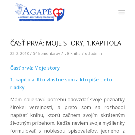
ČASŤ PRVÁ: MOJE STORY, 1.KAPITOLA
/
/
/
22. 2. 2018
54 komentárov
v
E-kniha
od
admin
Časť prvá: Moje story
1. kapitola: Kto vlastne som a kto píše tieto
riadky
Mám naliehavú potrebu odovzdať svoje poznatky
širokej verejnosti, a preto som sa rozhodol
napísať knihu, ktorú začnem svojím skráteným
životným príbehom. Keďže neviem svoje myšlienky
formulovať s noblesou spisovateľov, jedného z