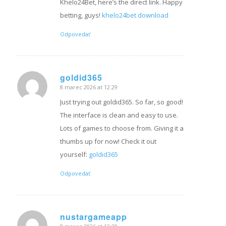
Khelo24Bet, here’s the direct link. Happy
betting, guys!
khelo24bet download
Odpovedať
goldid365
8.marec 2026 at 12:29
hovorí:
Just trying out goldid365. So far, so good!
The interface is clean and easy to use.
Lots of games to choose from. Giving it a
thumbs up for now! Check it out
yourself:
goldid365
Odpovedať
nustargameapp