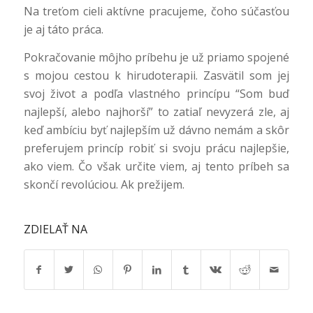
Na treťom cieli aktívne pracujeme, čoho súčasťou
je aj táto práca.
Pokračovanie môjho príbehu je už priamo spojené
s mojou cestou k hirudoterapii. Zasvätil som jej
svoj život a podľa vlastného princípu “Som buď
najlepší, alebo najhorší” to zatiaľ nevyzerá zle, aj
keď ambíciu byť najlepším už dávno nemám a skôr
preferujem princíp robiť si svoju prácu najlepšie,
ako viem. Čo však určite viem, aj tento príbeh sa
skončí revolúciou. Ak prežijem.
ZDIELAŤ NA