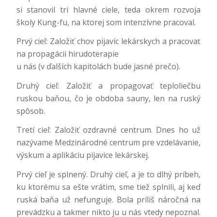
si stanovil tri hlavné ciele, teda okrem rozvoja
školy Kung-fu, na ktorej som intenzívne pracoval.
Prvý cieľ: Založiť chov pijavíc lekárskych a pracovať
na propagácii hirudoterapie
u nás (v ďalších kapitolách bude jasné prečo).
Druhý cieľ: Založiť a propagovať teploliečbu
ruskou baňou, čo je obdoba sauny, len na ruský
spôsob.
Tretí cieľ: Založiť ozdravné centrum. Dnes ho už
nazývame Medzinárodné centrum pre vzdelávanie,
výskum a aplikáciu pijavice lekárskej.
Prvý cieľ je splnený. Druhý cieľ, a je to dlhý príbeh,
ku ktorému sa ešte vrátim, sme tiež splnili, aj keď
ruská baňa už nefunguje. Bola príliš náročná na
prevádzku a takmer nikto ju u nás vtedy nepoznal.