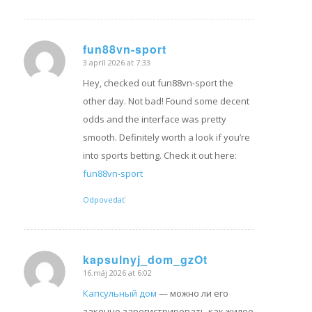
fun88vn-sport
3.apríl 2026 at 7:33
hovorí:
Hey, checked out fun88vn-sport the
other day. Not bad! Found some decent
odds and the interface was pretty
smooth. Definitely worth a look if you’re
into sports betting. Check it out here:
fun88vn-sport
Odpovedať
kapsulnyj_dom_gzOt
16.máj 2026 at 6:02
hovorí:
Капсульный дом
— можно ли его
законно зарегистрировать как жилое