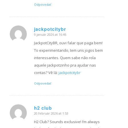
Odpovedať
jackpotcitybr
9.január 2026 at 16:46
hovorí:
JackpotCityBR, ouvi falar que paga bem!
To experimentando, tem uns jogos bem
interessantes. Quem sabe não rola
aquele jackpotzinho pra ajudar nas
contas? Vê lá:
jackpotcitybr
Odpovedať
h2 club
20.február 2026 at 1:53
hovorí:
H2 Club? Sounds exclusive! I’m always